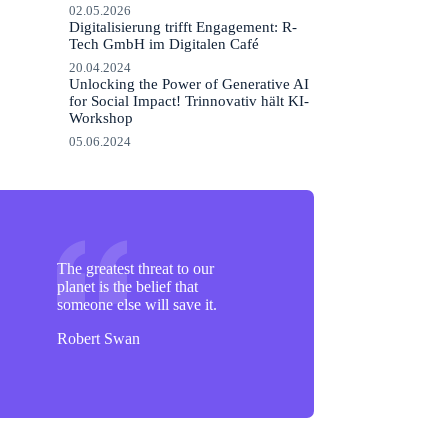
02.05.2026
Digitalisierung trifft Engagement: R-
Tech GmbH im Digitalen Café
20.04.2024
Unlocking the Power of Generative AI
for Social Impact! Trinnovativ hält KI-
Workshop
05.06.2024
The greatest threat to our
planet is the belief that
someone else will save it.
Robert Swan