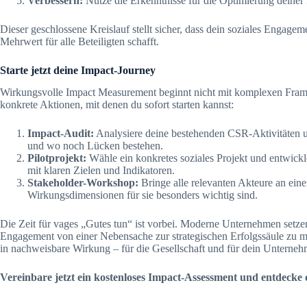
Verbessern:
Nutze die Erkenntnisse für die Optimierung deiner 
Dieser geschlossene Kreislauf stellt sicher, dass dein soziales Engag
Mehrwert für alle Beteiligten schafft.
Starte jetzt deine Impact-Journey
Wirkungsvolle Impact Measurement beginnt nicht mit komplexen Framew
konkrete Aktionen, mit denen du sofort starten kannst:
Impact-Audit:
Analysiere deine bestehenden CSR-Aktivitäten un
und wo noch Lücken bestehen.
Pilotprojekt:
Wähle ein konkretes soziales Projekt und entwic
mit klaren Zielen und Indikatoren.
Stakeholder-Workshop:
Bringe alle relevanten Akteure an ein
Wirkungsdimensionen für sie besonders wichtig sind.
Die Zeit für vages „Gutes tun“ ist vorbei. Moderne Unternehmen setze
Engagement von einer Nebensache zur strategischen Erfolgssäule zu m
in nachweisbare Wirkung – für die Gesellschaft und für dein Unterneh
Vereinbare jetzt ein kostenloses Impact-Assessment und entdecke d