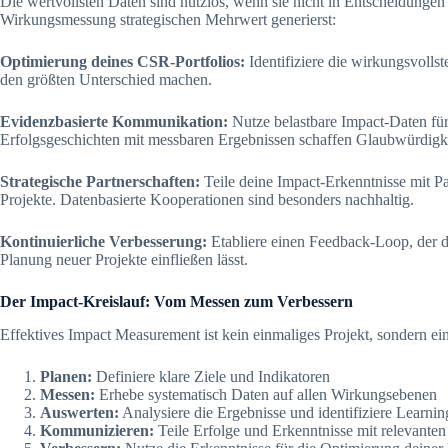
Die wertvollsten Daten sind nutzlos, wenn sie nicht in Entscheidungen 
Wirkungsmessung strategischen Mehrwert generierst:
Optimierung deines CSR-Portfolios:
Identifiziere die wirkungsvolls
den größten Unterschied machen.
Evidenzbasierte Kommunikation:
Nutze belastbare Impact-Daten fü
Erfolgsgeschichten mit messbaren Ergebnissen schaffen Glaubwürdig
Strategische Partnerschaften:
Teile deine Impact-Erkenntnisse mit P
Projekte. Datenbasierte Kooperationen sind besonders nachhaltig.
Kontinuierliche Verbesserung:
Etabliere einen Feedback-Loop, der d
Planung neuer Projekte einfließen lässt.
Der Impact-Kreislauf: Vom Messen zum Verbessern
Effektives Impact Measurement ist kein einmaliges Projekt, sondern ein
Planen:
Definiere klare Ziele und Indikatoren
Messen:
Erhebe systematisch Daten auf allen Wirkungsebenen
Auswerten:
Analysiere die Ergebnisse und identifiziere Learnin
Kommunizieren:
Teile Erfolge und Erkenntnisse mit relevante