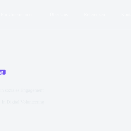
Für Unternehmen
Über Uns
Referenzen
Kont
ng
ein soziales Engagement
In
Digital Volunteering