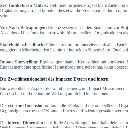
Ziel-Indikatoren-Matrix:
Definiere für jedes Projekt klare Ziele und
Digitalisierungsprojekt könnten dies etwa die Zeitersparnis durch opti
sein.
Vor-Nach-Befragungen:
Erhebe systematisch den Status quo vor Proj
Abschluss. Dies funktioniert sowohl für unterstützte Organisationen al
Stakeholder-Feedback:
Führe strukturierte Interviews mit allen Bete
engagierten Mitarbeitenden bis hin zu indirekten Nutznießern. Qualitati
Impact Storytelling:
Ergänze quantitative Kennzahlen mit konkreten E
Engagement eine spezifische Herausforderung gelöst hat, kann überzeug
Die Zweidimensionalität des Impacts: Extern und intern
Ein wesentlicher Aspekt, der oft übersehen wird: Impact Measurement
Gesellschaft und die interne Wirkung auf dein Unternehmen.
Die
externe Dimension
umfasst alle Effekte auf die unterstützten Org
Begünstigten verbessert? Konnten Prozesse effizienter gestaltet werd
Die
interne Dimension
betrifft die Auswirkungen innerhalb deines U
Welche neuen Kompetenzen haben deine Mitarbeitenden entwickelt? Hat