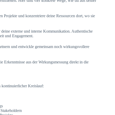
einfließen. Hier sind vier konkrete Wege, wie du aus deiner
ten Projekte und konzentriere deine Ressourcen dort, wo sie
r deine externe und interne Kommunikation. Authentische
keit und Engagement.
artnern und entwickle gemeinsam noch wirkungsvollere
ie Erkenntnisse aus der Wirkungsmessung direkt in die
 kontinuierlicher Kreislauf:
gs
n Stakeholdern