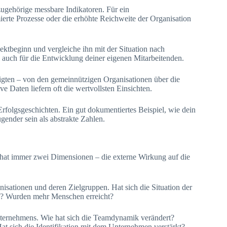
 zugehörige messbare Indikatoren. Für ein
mierte Prozesse oder die erhöhte Reichweite der Organisation
ektbeginn und vergleiche ihn mit der Situation nach
s auch für die Entwicklung deiner eigenen Mitarbeitenden.
iligten – von den gemeinnützigen Organisationen über die
ve Daten liefern oft die wertvollsten Einsichten.
rfolgsgeschichten. Ein gut dokumentiertes Beispiel, wie dein
ender sein als abstrakte Zahlen.
 hat immer zwei Dimensionen – die externe Wirkung auf die
anisationen und deren Zielgruppen. Hat sich die Situation der
en? Wurden mehr Menschen erreicht?
nternehmens. Wie hat sich die Teamdynamik verändert?
 sich die Identifikation mit dem Unternehmen verstärkt?