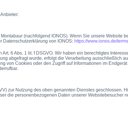
 Anbieter:
410 Montabaur (nachfolgend IONOS). Wenn Sie unsere Website b
der Datenschutzerklärung von IONOS:
https://www.ionos.de/terms
rt. 6 Abs. 1 lit. f DSGVO. Wir haben ein berechtigtes Interess
ng abgefragt wurde, erfolgt die Verarbeitung ausschließlich au
g von Cookies oder den Zugriff auf Informationen im Endgerät d
errufbar.
AVV) zur Nutzung des oben genannten Dienstes geschlossen. Hie
dieser die personenbezogenen Daten unserer Websitebesucher n