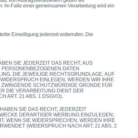
tz von Auftragsverarbeitern geben wir
r. Im Falle einer gemeinsamen Verarbeitung wird ein
ilte Einwilligung jederzeit widerrufen. Die
ABEN SIE JEDERZEIT DAS RECHT, AUS
RER PERSONENBEZOGENEN DATEN
LING. DIE JEWEILIGE RECHTSGRUNDLAGE, AUF
 WIDERSPRUCH EINLEGEN, WERDEN WIR IHRE
EN ZWINGENDE SCHUTZWÜRDIGE GRÜNDE FÜR
ER DIE VERARBEITUNG DIENT DER
RT. 21 ABS. 1 DSGVO).
ABEN SIE DAS RECHT, JEDERZEIT
ZWECKE DERARTIGER WERBUNG EINZULEGEN;
EHT. WENN SIE WIDERSPRECHEN, WERDEN IHRE
ENDET (WIDERSPRUCH NACH ART. 21 ABS. 2