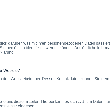
Für Unternehmen
Über Uns
Referenzen
K
lick darüber, was mit Ihren personenbezogenen Daten passier
Sie persönlich identifiziert werden können. Ausführliche Inf
rklärung.
ser Website?
ch den Websitebetreiber. Dessen Kontaktdaten können Sie dem Ab
e uns diese mitteilen. Hierbei kann es sich z. B. um Daten hand
nstleister eingeben.