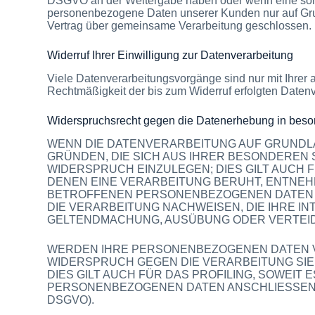
DSGVO an der Weitergabe haben oder wenn eine sonst
personenbezogene Daten unserer Kunden nur auf Grund
Vertrag über gemeinsame Verarbeitung geschlossen.
Widerruf Ihrer Einwilligung zur Datenverarbeitung
Viele Datenverarbeitungsvorgänge sind nur mit Ihrer a
Rechtmäßigkeit der bis zum Widerruf erfolgten Datenv
Widerspruchsrecht gegen die Datenerhebung in beso
WENN DIE DATENVERARBEITUNG AUF GRUNDLAGE 
GRÜNDEN, DIE SICH AUS IHRER BESONDEREN
WIDERSPRUCH EINZULEGEN; DIES GILT AUCH 
DENEN EINE VERARBEITUNG BERUHT, ENTNEH
BETROFFENEN PERSONENBEZOGENEN DATEN N
DIE VERARBEITUNG NACHWEISEN, DIE IHRE I
GELTENDMACHUNG, AUSÜBUNG ODER VERTEIDI
WERDEN IHRE PERSONENBEZOGENEN DATEN VE
WIDERSPRUCH GEGEN DIE VERARBEITUNG SI
DIES GILT AUCH FÜR DAS PROFILING, SOWEI
PERSONENBEZOGENEN DATEN ANSCHLIESSEND
DSGVO).