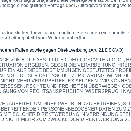
ige Rechtsgrundlage die Datenweitergabe erlaubt. Beim Einsa
lage eines gültigen Vertrags über Auftragsverarbeitung weite
usdrücklichen Einwilligung möglich. Sie können eine bereits erte
erarbeitung bleibt vom Widerruf unberührt.
nderen Fällen sowie gegen Direktwerbung (Art. 21 DSGVO)
VON ART. 6 ABS. 1 LIT. E ODER F DSGVO ERFOLGT, H
 SITUATION ERGEBEN, GEGEN DIE VERARBEITUNG IH
FÜR EIN AUF DIESE BESTIMMUNGEN GESTÜTZTES PROFI
MEN SIE DIESER DATENSCHUTZERKLÄRUNG. WENN SIE
ICHT MEHR VERARBEITEN, ES SEI DENN, WIR KÖNN
NTERESSEN, RECHTE UND FREIHEITEN ÜBERWIEGEN OD
GUNG VON RECHTSANSPRÜCHEN (WIDERSPRUCH NACH A
RARBEITET, UM DIREKTWERBUNG ZU BETREIBEN, SO H
E BETREFFENDER PERSONENBEZOGENER DATEN ZUM 
T ES MIT SOLCHER DIREKTWERBUNG IN VERBINDUNG ST
 NICHT MEHR ZUM ZWECKE DER DIREKTWERBUNG VERW