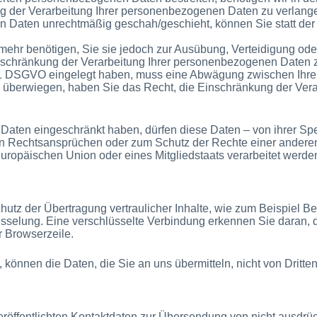
g der Verarbeitung Ihrer personenbezogenen Daten zu verlang
n Daten unrechtmäßig geschah/geschieht, können Sie statt der
mehr benötigen, Sie sie jedoch zur Ausübung, Verteidigung o
inschränkung der Verarbeitung Ihrer personenbezogenen Daten 
. 1 DSGVO eingelegt haben, muss eine Abwägung zwischen Ihr
en überwiegen, haben Sie das Recht, die Einschränkung der Ve
aten eingeschränkt haben, dürfen diese Daten – von ihrer Spe
 Rechtsansprüchen oder zum Schutz der Rechte einer anderen n
Europäischen Union oder eines Mitgliedstaats verarbeitet werde
utz der Übertragung vertraulicher Inhalte, wie zum Beispiel Be
selung. Eine verschlüsselte Verbindung erkennen Sie daran, da
r Browserzeile.
 können die Daten, die Sie an uns übermitteln, nicht von Dritt
röffentlichten Kontaktdaten zur Übersendung von nicht ausdrü