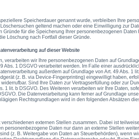
speziellere Speicherdauer genannt wurde, verbleiben Ihre pers
es Löschersuchen geltend machen oder eine Einwilligung zur Da
gen Gründe für die Speicherung Ihrer personenbezogenen Daten h
 die Löschung nach Fortfall dieser Gründe.
tenverarbeitung auf dieser Website
, verarbeiten wir Ihre personenbezogenen Daten auf Grundlage vo
 Abs. 1 DSGVO verarbeitet werden. Im Falle einer ausdrücklic
Datenverarbeitung außerdem auf Grundlage von Art. 49 Abs. 1 l
ndgerät (z. B. via Device-Fingerprinting) eingewilligt haben, erf
 widerrufbar. Sind Ihre Daten zur Vertragserfüllung oder zur Du
s. 1 lit. b DSGVO. Des Weiteren verarbeiten wir Ihre Daten, sofe
 c DSGVO. Die Datenverarbeitung kann ferner auf Grundlage unseres
hlägigen Rechtsgrundlagen wird in den folgenden Absätzen dies
it verschiedenen externen Stellen zusammen. Dabei ist teilwe
eben personenbezogene Daten nur dann an externe Stellen weite
et sind (z. B. Weitergabe von Daten an Steuerbehörden), wenn wir e