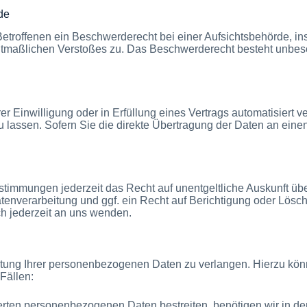
de
troffenen ein Beschwerderecht bei einer Aufsichtsbehörde, in
 mutmaßlichen Verstoßes zu. Das Beschwerderecht besteht unbes
r Einwilligung oder in Erfüllung eines Vertrags automatisiert ve
assen. Sofern Sie die direkte Übertragung der Daten an einen a
timmungen jederzeit das Recht auf unentgeltliche Auskunft ü
nverarbeitung und ggf. ein Recht auf Berichtigung oder Lösch
 jederzeit an uns wenden.
tung Ihrer personenbezogenen Daten zu verlangen. Hierzu könn
Fällen:
erten personenbezogenen Daten bestreiten, benötigen wir in der