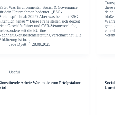
Transp
ESG: Was Environmental, Social & Governance
diese 
für dein Unternehmen bedeutet. „ESG-
deine
Berichtspflicht ab 2025? Aber was bedeutet ESG
bloße
eigentlich genau?“ Diese Frage stellen sich derzeit
Währe
viele Geschäftsführer und CSR-Verantwortliche,
genau
insbesondere seit die EU ihre
eine e
Nachhaltigkeitsberichterstattung verschärft hat. Die
Veran
Abkürzung ist in…
Jade Dyett
28.09.2025
Useful
Sinnstiftende Arbeit: Warum sie zum Erfolgsfaktor
Socia
wird
Umse