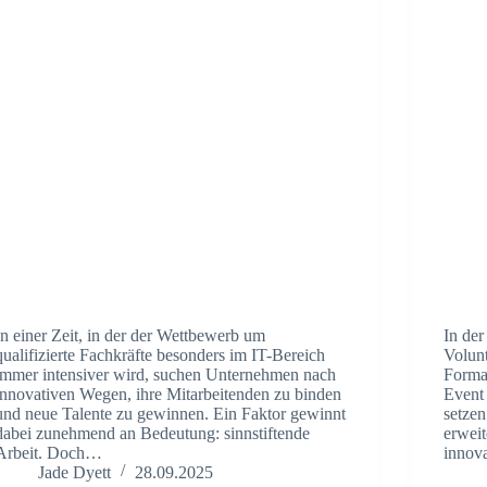
In einer Zeit, in der der Wettbewerb um
In de
qualifizierte Fachkräfte besonders im IT-Bereich
Volunt
immer intensiver wird, suchen Unternehmen nach
Forma
innovativen Wegen, ihre Mitarbeitenden zu binden
Event 
und neue Talente zu gewinnen. Ein Faktor gewinnt
setze
dabei zunehmend an Bedeutung: sinnstiftende
erweit
Arbeit. Doch…
innov
Jade Dyett
28.09.2025