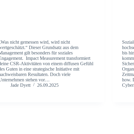
„Was nicht gemessen wird, wird nicht
Sozial
wertgeschätzt.“ Dieser Grundsatz aus dem
hochs
Management gilt besonders für soziales
bis h
Engagement. Impact Measurement transformiert
komme
deine CSR-Aktivitäten von einem diffusen Gefühl
Sicher
des Guten in eine strategische Initiative mit
Organ
nachweisbaren Resultaten. Doch viele
Zeitm
Unternehmen stehen vor…
how. D
Jade Dyett
26.09.2025
Cyber