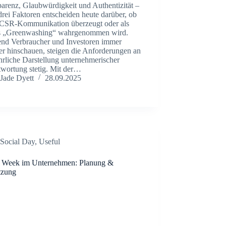
arenz, Glaubwürdigkeit und Authentizität –
drei Faktoren entscheiden heute darüber, ob
 CSR-Kommunikation überzeugt oder als
s „Greenwashing“ wahrgenommen wird.
nd Verbraucher und Investoren immer
er hinschauen, steigen die Anforderungen an
hrliche Darstellung unternehmerischer
twortung stetig. Mit der…
Jade Dyett
28.09.2025
Social Day
,
Useful
l Week im Unternehmen: Planung &
tzung